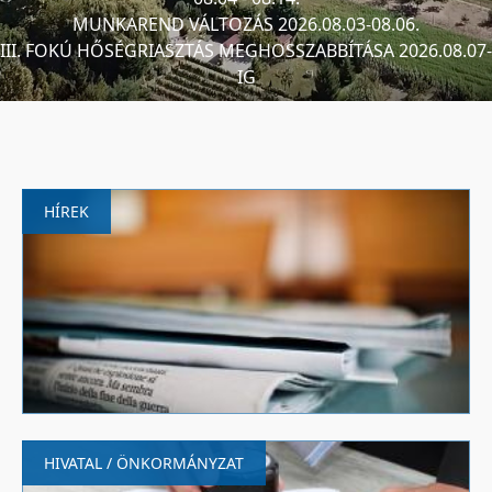
MUNKAREND VÁLTOZÁS 2026.08.03-08.06.
III. FOKÚ HŐSÉGRIASZTÁS MEGHOSSZABBÍTÁSA 2026.08.07-
IG
HÍREK
HIVATAL / ÖNKORMÁNYZAT