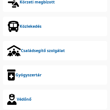
Körzeti megbízott
Közlekedés
Családsegítő szolgálat
Gyógyszertár
Védőnő