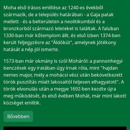
Moha első írásos említése az 1240-es évekből
származik, de a település határában - a Gaja patak
mellett - és a belterületen a neolitikumból és a
bronzkorból származó leleteket is találtak. A faluban
1330-ban már kőtemplom állt, és első ízben 1374-ben
került feljegyzésre az "Áldókút", amelynek jótékony
hatását a nép jól ismerte.
1573-ban már okmány is szól Moháról: a pannonhegyi
benczések egy iratában úgy írnak róla, mint "hajdan
nemes major, mely a mohácsi vész után bekövetkezett
török pusztítás miatt lakosaitól teljesen elhagyatott". A
török elvonulás után a megye 1692-ben kezdte újra
meg működését, és első évében Mohát, már mint lakott
községet említik.
Bővebben