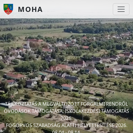
Ugrás a tartalomra
MOHA
TÁJÉKOZTATÁS A MEGVÁLTOZOTT FORGALMI RENDRŐL
ÓVODÁSOK TÁMOGATÁSA, ISKOLAKEZDÉSI TÁMOGATÁS
2026.
FOGORVOS SZABADSÁG ALATTI HELYETTESÍTÉSE 2026.
08.04 - 08.14.