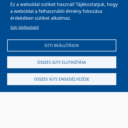
MOHA Község Önkormányzata, 8042 Moha, Fő u. 26.
Ez a weboldal sütiket használ! Tájékoztatjuk, hogy
Tel:
+36 22 596 002
,
+36 22 596 003
| E-mail:
a weboldal a felhasználói élmény fokozása
onkormanyzat@moha.hu
| Ügyfélfogadás: Kedd,
érdekében sütiket alkalmaz.
Csütörtök: 8-12, 13-15 óráig
Süti tájékoztató
Impresszum
SÜTI BEÁLLÍTÁSOK
ÖSSZES SÜTI ELUTASÍTÁSA
ÖSSZES SÜTI ENGEDÉLYEZÉSE