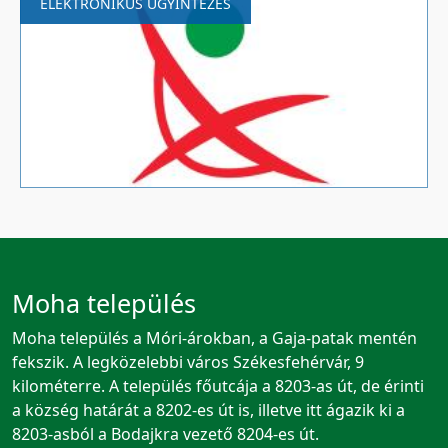
ELEKTRONIKUS ÜGYINTÉZÉS
Moha település
Moha település a Móri-árokban, a Gaja-patak mentén
fekszik. A legközelebbi város Székesfehérvár, 9
kilométerre. A település főutcája a 8203-as út, de érinti
a község határát a 8202-es út is, illetve itt ágazik ki a
8203-asból a Bodajkra vezető 8204-es út.