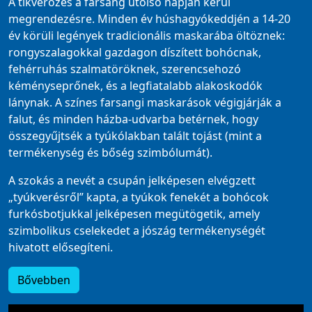
A tikverőzés a farsang utolsó napján kerül
megrendezésre. Minden év húshagyókeddjén a 14-20
év körüli legények tradicionális maskarába öltöznek:
rongyszalagokkal gazdagon díszített bohócnak,
fehérruhás szalmatöröknek, szerencsehozó
kéményseprőnek, és a legfiatalabb alakoskodók
lánynak. A színes farsangi maskarások végigjárják a
falut, és minden házba-udvarba betérnek, hogy
összegyűjtsék a tyúkólakban talált tojást (mint a
termékenység és bőség szimbólumát).
A szokás a nevét a csupán jelképesen elvégzett
„tyúkverésről” kapta, a tyúkok fenekét a bohócok
furkósbotjukkal jelképesen megütögetik, amely
szimbolikus cselekedet a jószág termékenységét
hivatott elősegíteni.
Bővebben