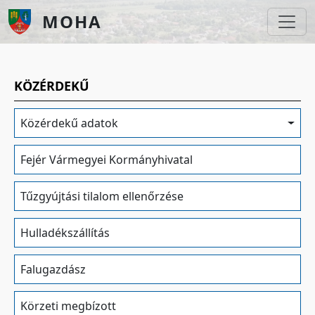
Ugrás a tartalomra
MOHA
KÖZÉRDEKŰ
Közérdekű adatok
Fejér Vármegyei Kormányhivatal
Tűzgyújtási tilalom ellenőrzése
Hulladékszállítás
Falugazdász
Körzeti megbízott