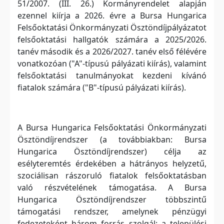
51/2007. (III. 26.) Kormányrendelet alapján
ezennel kiírja a 2026. évre a Bursa Hungarica
Felsőoktatási Önkormányzati Ösztöndíjpályázatot
felsőoktatási hallgatók számára a 2025/2026.
tanév második és a 2026/2027. tanév első félévére
vonatkozóan ("A"-típusú pályázati kiírás), valamint
felsőoktatási tanulmányokat kezdeni kívánó
fiatalok számára ("B"-típusú pályázati kiírás).
A Bursa Hungarica Felsőoktatási Önkormányzati
Ösztöndíjrendszer (a továbbiakban: Bursa
Hungarica Ösztöndíjrendszer) célja az
esélyteremtés érdekében a hátrányos helyzetű,
szociálisan rászoruló fiatalok felsőoktatásban
való részvételének támogatása. A Bursa
Hungarica Ösztöndíjrendszer többszintű
támogatási rendszer, amelynek pénzügyi
fedezeteként három forrás szolgál: a települési