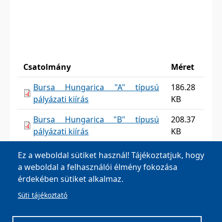
Csatolmány
Méret
Bursa Hungarica "A" típusú
186.28
pályázati kiírás
KB
Bursa Hungarica "B" típusú
208.37
pályázati kiírás
KB
Ez a weboldal sütiket használ! Tájékoztatjuk, hogy
a weboldal a felhasználói élmény fokozása
érdekében sütiket alkalmaz.
Süti tájékoztató
MOHA Község Önkormányzata, 8042 Moha, Fő u. 26.