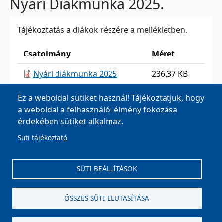
Nyári Diákmunka 2025.
Tájékoztatás a diákok részére a mellékletben.
Csatolmány
Méret
Nyári diákmunka 2025
236.37 KB
Ez a weboldal sütiket használ! Tájékoztatjuk, hogy
a weboldal a felhasználói élmény fokozása
érdekében sütiket alkalmaz.
Süti tájékoztató
MOHA Község Önkormányzata, 8042 Moha, Fő u. 26.
Tel:
+36 22 596 002
,
+36 22 596 003
| E-mail:
SÜTI BEÁLLÍTÁSOK
onkormanyzat@moha.hu
| Ügyfélfogadás: Kedd,
Csütörtök: 8-12, 13-15 óráig
ÖSSZES SÜTI ELUTASÍTÁSA
Impresszum