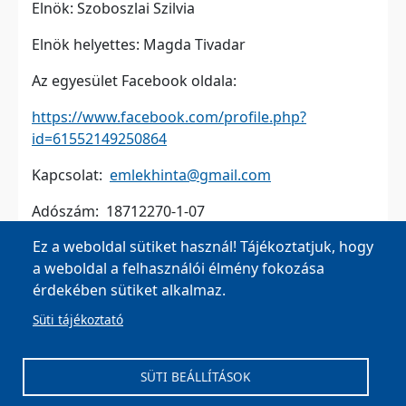
Elnök: Szoboszlai Szilvia
Elnök helyettes: Magda Tivadar
Az egyesület Facebook oldala:
https://www.facebook.com/profile.php?
id=61552149250864
Kapcsolat:
emlekhinta@gmail.com
Adószám: 18712270-1-07
Ez a weboldal sütiket használ! Tájékoztatjuk, hogy
a weboldal a felhasználói élmény fokozása
érdekében sütiket alkalmaz.
Süti tájékoztató
MOHA Község Önkormányzata, 8042 Moha, Fő u. 26.
Tel:
+36 22 596 002
,
+36 22 596 003
| E-mail:
SÜTI BEÁLLÍTÁSOK
onkormanyzat@moha.hu
| Ügyfélfogadás: Kedd,