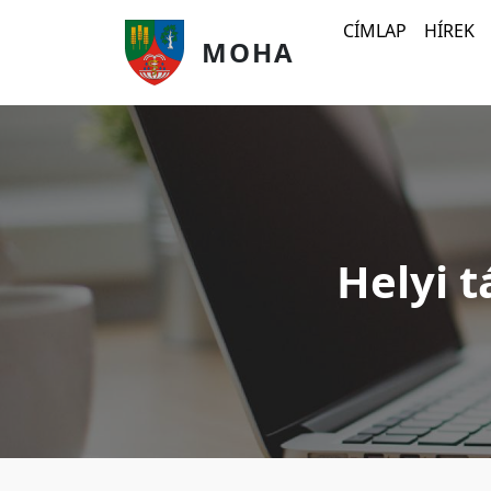
Ugrás a tartalomra
Fő navigáció
CÍMLAP
HÍREK
MOHA
Helyi 