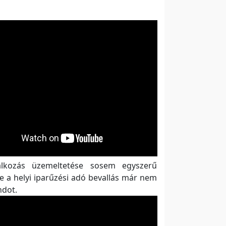
alkozás üzemeltetése sosem egyszerű
de a helyi iparűzési adó bevallás már nem
ndot.