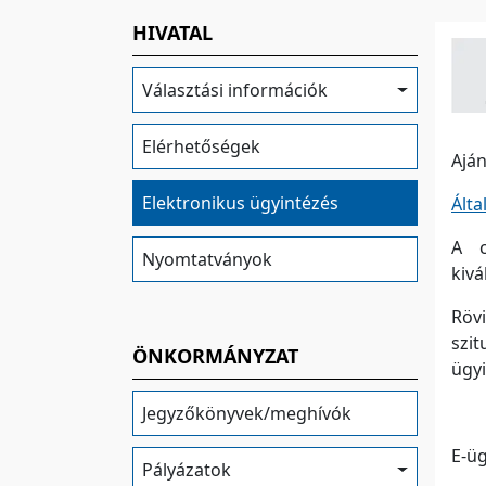
HIVATAL
Választási információk
Elérhetőségek
Aján
Elektronikus ügyintézés
Álta
A c
Nyomtatványok
kivá
Rövi
szi
ÖNKORMÁNYZAT
ügyi
Jegyzőkönyvek/meghívók
E-üg
Pályázatok