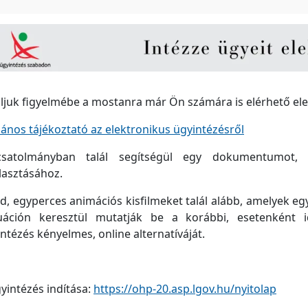
ljuk figyelmébe a mostanra már Ön számára is elérhető ele
lános tájékoztató az elektronikus ügyintézésről
satolmányban talál segítségül egy dokumentumot, 
lasztásához.
d, egyperces animációs kisfilmeket talál alább, amelyek eg
tuáción keresztül mutatják be a korábbi, esetenként 
ntézés kényelmes, online alternatíváját.
yintézés indítása:
https://ohp-20.asp.lgov.hu/nyitolap