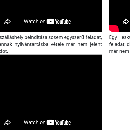
szálláshely beindítása sosem egyszerű feladat,
Egy esk
annak nyilvántartásba vétele már nem jelent
feladat, d
dot.
már nem 