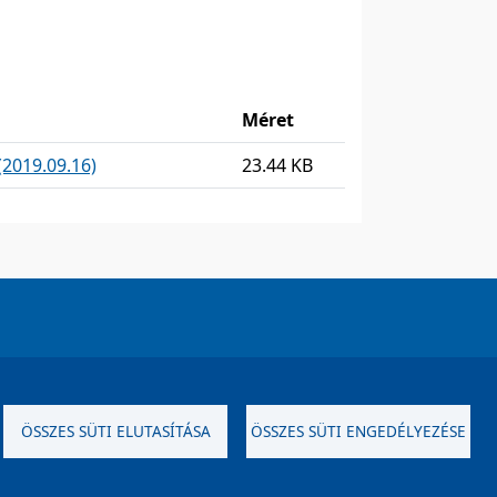
Méret
(2019.09.16)
23.44 KB
d, Csütörtök: 8-12, 13-15 óráig
ÖSSZES SÜTI ELUTASÍTÁSA
ÖSSZES SÜTI ENGEDÉLYEZÉSE