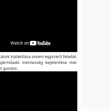
kások kialakítása sosem egyszerű feladat,
pjárműadó mentesség bejelentése már
t gondot.