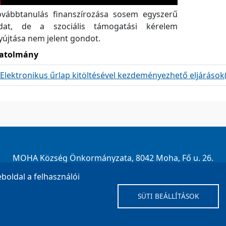
ovábbtanulás finanszírozása sosem egyszerű
adat, de a szociális támogatási kérelem
újtása nem jelent gondot.
atolmány
Elektronikus űrlap kitöltésével kezdeményezhető eljárások
MOHA Község Önkormányzata, 8042 Moha, Fő u. 26.
 003
| E-mail:
onkormanyzat@moha.hu
| Ügyfélfogadás: Ked
eboldal a felhasználói
Impresszum
SÜTI BEÁLLÍTÁSOK