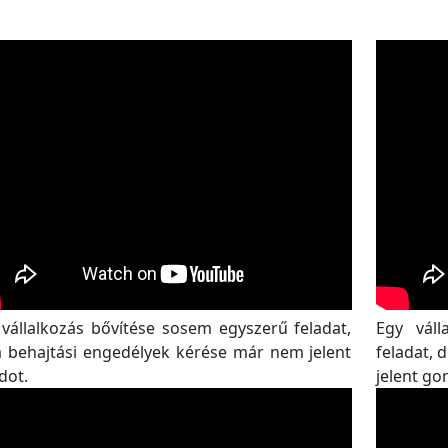
vállalkozás bővítése sosem egyszerű feladat,
Egy váll
a behajtási engedélyek kérése már nem jelent
feladat, 
dot.
jelent go