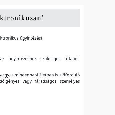
ktronikus ügyintézést:
az ügyintézéshez szükséges űrlapok
y-egy, a mindennapi életben is előforduló
időigényes vagy fáradságos személyes