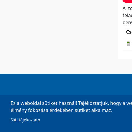
A t
fel
beny
Cs
Tel:
+36 22 596 002
,
+36 22 596
Ez a weboldal sütiket használ! Tájékoztatjuk, hogy a w
élmény fokozása érdekében sütiket alkalmaz.
Süti tájékoztató