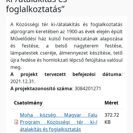
foglalkoztatás”
A Közösségi tér ki-/átalakítás és foglalkoztatás
alprogram keretében az 1900-as évek elején épült
Művelődési ház külső homlokzatának alapozása
és festése, a belső nagyterem festése,
lámpatestek cseréje, álmennyezet készítése, tető
újra fedése és homlokzati lépcső felújítása valósul
meg.
A projekt tervezett befejezési dátuma
:
2021.12.31.
A projektazonosító száma
: 3084201271
Csatolmány
Méret
Moha község, Magyar Falu
372.72
Program Közösségi tér ki-/
KB
átalakítás és foglalkoztatás