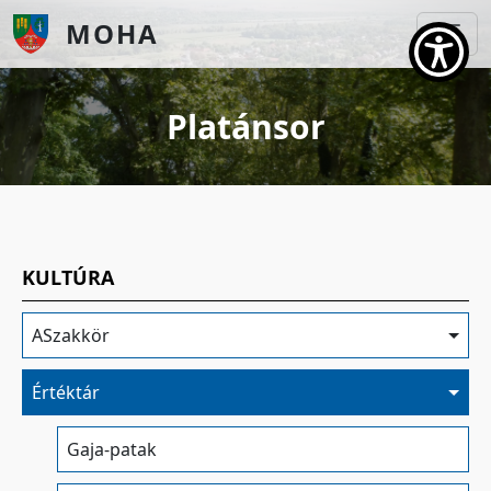
Ugrás a tartalomra
MOHA
Platánsor
KULTÚRA
ASzakkör
Értéktár
Gaja-patak