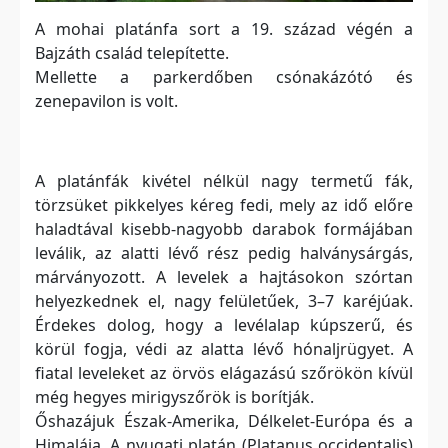
A mohai platánfa sort a 19. század végén a
Bajzáth család telepítette.
Mellette a parkerdőben csónakázótó és
zenepavilon is volt.
A platánfák kivétel nélkül nagy termetű fák,
törzsüket pikkelyes kéreg fedi, mely az idő előre
haladtával kisebb-nagyobb darabok formájában
leválik, az alatti lévő rész pedig halványsárgás,
márványozott. A levelek a hajtásokon szórtan
helyezkednek el, nagy felületűek, 3–7 karéjúak.
Érdekes dolog, hogy a levélalap kúpszerű, és
körül fogja, védi az alatta lévő hónaljrügyet. A
fiatal leveleket az örvös elágazású szőrökön kívül
még hegyes mirigyszőrök is borítják.
Őshazájuk Észak-Amerika, Délkelet-Európa és a
Himalája. A nyugati platán (Platanus occidentalis)