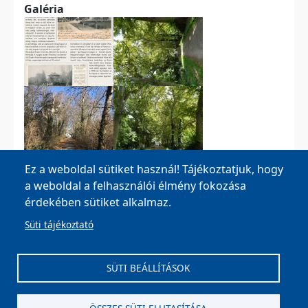
Galéria
Ez a weboldal sütiket használ! Tájékoztatjuk, hogy
a weboldal a felhasználói élmény fokozása
érdekében sütiket alkalmaz.
Süti tájékoztató
MOHA Község Önkormányzata, 8042 Moha, Fő u. 26.
Tel:
+36 22 596 002
,
+36 22 596 003
| E-mail:
SÜTI BEÁLLÍTÁSOK
onkormanyzat@moha.hu
| Ügyfélfogadás: Kedd,
Csütörtök: 8-12, 13-15 óráig